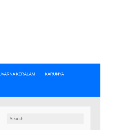
UVARNA KERALAM
KARUNYA
ിൽപ്പനക്കാർ എന്നിവരിൽ നിന്നും നേരിട്ടു മാത്രം ടിക്കറ്റുകൾ വാങ
Search for: