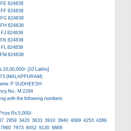
FE 824838
FF 824838
FG 824838
FH 824838
FJ 824838
FK 824838
FL 824838
FM 824838
s.10,00,000/- [10 Lakhs]
673 (MALAPPURAM)
Name: P SUDHEESH
ncy No.: M 2284
ding with the following numbers
Prize Rs.5,000/-
37 2959 3420 3633 3910 3940 4069 4253 4386
 7960 7973 8452 9130 9889