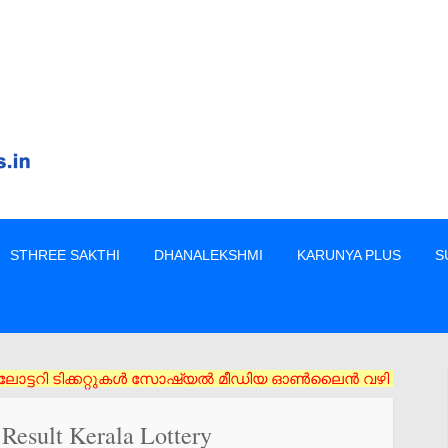
STHREE SAKTHI
DHANALEKSHMI
KARUNYA PLUS
S
 ടിക്കറ്റുകൾ സോഷ്യൽ മീഡിയ ഓൺലൈൻ വഴി വാങ്ങരുത് അംഗീകൃത ഏജൻസി/വ
 Result Kerala Lottery