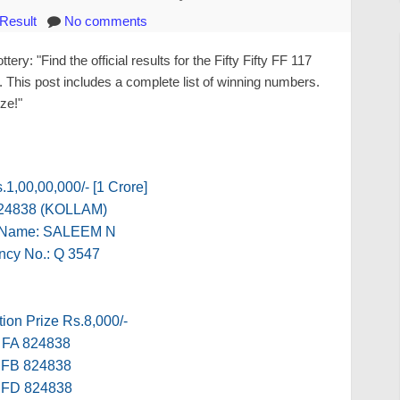
 Result
No comments
ery: "Find the official results for the Fifty Fifty FF 117
This post includes a complete list of winning numbers.
ze!"
.1,00,00,000/- [1 Crore]
24838 (KOLLAM)
 Name: SALEEM N
ncy No.: Q 3547
ion Prize Rs.8,000/-
FA 824838
FB 824838
FD 824838