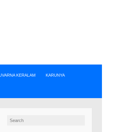
UVARNA KERALAM
KARUNYA
/വിൽപ്പനക്കാർ എന്നിവരിൽ നിന്നും നേരിട്ടു മാത്രം ടിക്കറ്റുകൾ വാ
Search for: