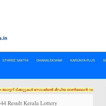
STHREE SAKTHI
DHANALEKSHMI
KARUNYA PLUS
S
റി ടിക്കറ്റുകൾ സോഷ്യൽ മീഡിയ ഓൺലൈൻ വഴി വാങ്ങരുത് അംഗീകൃത ഏജൻസി
444 Result Kerala Lottery