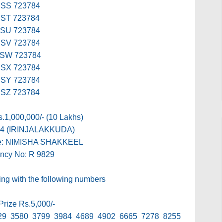
SS 723784
ST 723784
SU 723784
SV 723784
SW 723784
SX 723784
SY 723784
SZ 723784
s.1,000,000/- (10 Lakhs)
24 (IRINJALAKKUDA)
e: NIMISHA SHAKKEEL
ncy No: R 9829
ding with the following numbers
Prize Rs.5,000/-
29 3580 3799 3984 4689 4902 6665 7278 8255