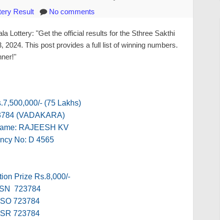
tery Result
No comments
 Lottery: "Get the official results for the Sthree Sakthi
2024. This post provides a full list of winning numbers.
nner!"
s.7,500,000/- (75 Lakhs)
3784 (VADAKARA)
Name: RAJEESH KV
ncy No: D 4565
ion Prize Rs.8,000/-
SN 723784
SO 723784
SR 723784