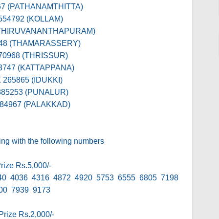
667 (PATHANAMTHITTA)
 554792 (KOLLAM)
 (THIRUVANANTHAPURAM)
348 (THAMARASSERY)
570968 (THRISSUR)
63747 (KATTAPPANA)
X 265865 (IDUKKI)
 885253 (PUNALUR)
184967 (PALAKKAD)
ding with the following numbers
Prize Rs.5,000/-
40 4036 4316 4872 4920 5753 6555 6805 7198
00 7939 9173
Prize Rs.2,000/-