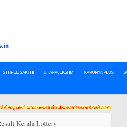
STHREE SAKTHI
DHANALEKSHMI
KARUNYA PLUS
S
കറ്റുകൾ സോഷ്യൽ മീഡിയ ഓൺലൈൻ വഴി വാങ്ങരുത് അംഗീകൃത ഏജൻസി/വിൽപ്പന
esult Kerala Lottery