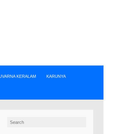
UVARNA KERALAM
KARUNYA
ക്കാർ എന്നിവരിൽ നിന്നും നേരിട്ടു മാത്രം ടിക്കറ്റുകൾ വാങ്ങുക. 
Search for: