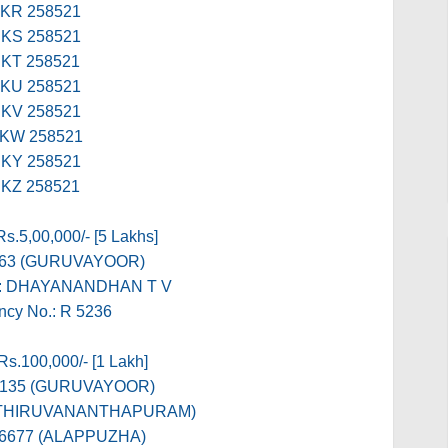
KR 258521
KS 258521
KT 258521
KU 258521
KV 258521
KW 258521
KY 258521
KZ 258521
Rs.5,00,000/- [5 Lakhs]
363 (GURUVAYOOR)
e: DHAYANANDHAN T V
ncy No.: R 5236
 Rs.100,000/- [1 Lakh]
7135 (GURUVAYOOR)
 (THIRUVANANTHAPURAM)
66677 (ALAPPUZHA)