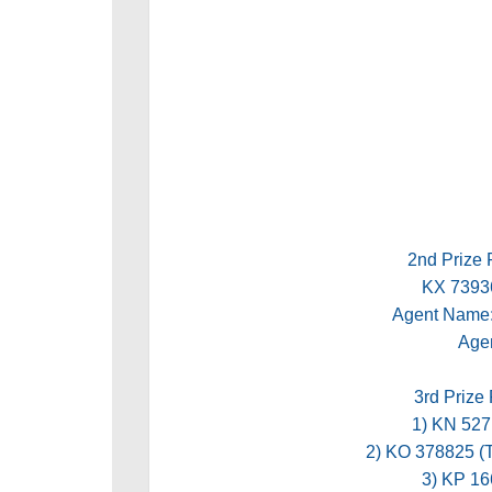
2nd Prize 
KX 739
Agent Nam
Age
3rd Prize
1) KN 52
2) KO 378825
3) KP 1