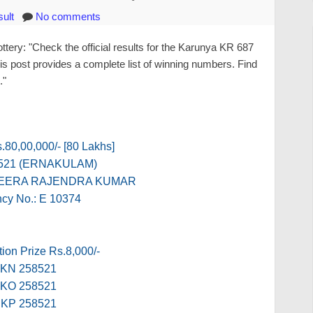
ult
No comments
ery: "Check the official results for the Karunya KR 687
is post provides a complete list of winning numbers. Find
."
s.80,00,000/- [80 Lakhs]
521 (ERNAKULAM)
 MEERA RAJENDRA KUMAR
cy No.: E 10374
ion Prize Rs.8,000/-
KN 258521
KO 258521
KP 258521