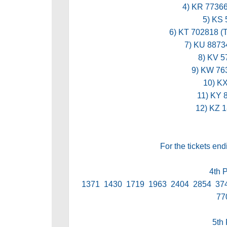
4) KR 773
5) KS
6) KT 702818
7) KU 887
8) KV 
9) KW 7
10) K
11) KY
12) KZ 
For the tickets en
4th 
1371 1430 1719 1963 2404 2854 37
77
5th 